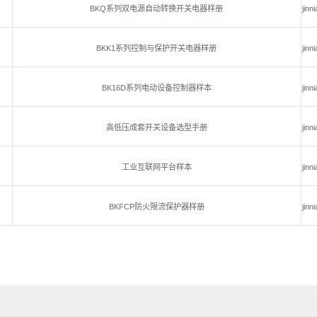
BKQ系列双电源自动转换开关电器样册
jin
BKK1系列控制与保护开关电器样册
jin
BK16D系列电动设备控制器样本
jin
高低压成套开关设备选型手册
jin
工业互联网平台样本
jin
BKFCP防火限流保护器样册
jin